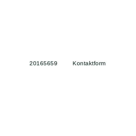
HER TRÆFFE
BESLUTNIN
20165659
Kontaktform