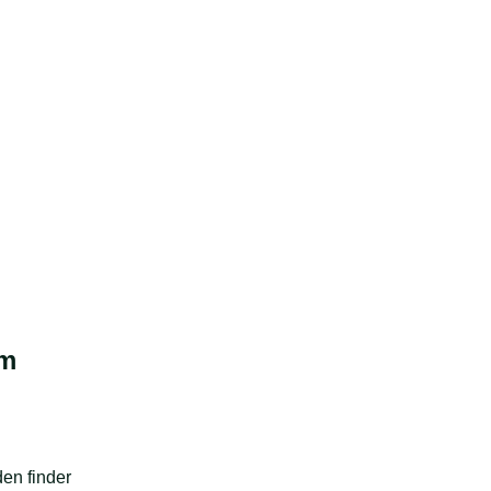
om
en finder